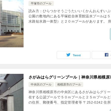
平塚市のプール
読み方：ひらつかそうごうたいいくかんおんすいぷ
公園の敷地内にある平塚総合体育館温水プールは５
水路短水路一体型）と２０ｍプールがあります。 所
Tweet
さがみはらグリーンプール｜神奈川県相模原
中央区のプール
相模原市のプール
神奈川県相模原市の中央区にあるさがみはらグリー
在する公認プールで５０ｍプールと２５ｍプールと
の住所、郵便番号、指定管理者等 〒252-0242 住所