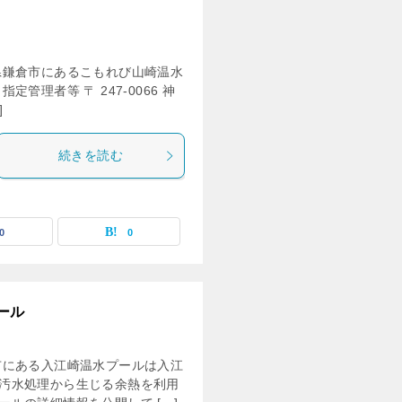
県鎌倉市にあるこもれび山崎温水
理者等 〒 247-0066 神
]
続きを読む
0
0
ール
市にある入江崎温水プールは入江
汚水処理から生じる余熱を利用